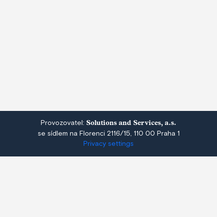
Automobily spalují mrtvá těla živočichů.
Provozovatel:
Solutions and Services, a.s.
Člověk také, ale vyprodukuje přitom více
se sídlem na Florenci 2116/15, 110 00 Praha 1
Privacy settings
CO2
28. 12. 2022 |
Filip Brož