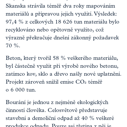
Skanska strávila téměř dva roky mapováním
materiálů a přípravou jejich využití. Výsledek:
97,4 % z celkových 18 626 tun materiálu bylo
recyklováno nebo opětovně využito, což
výrazně překračuje dnešní zákonný požadavek
70 %.
Beton, který tvořil 58 % veškerého materiálu,
byl částečně využit při výrobě nového betonu,
zatímco kov, sklo a dřevo našly nové uplatnění.
Projekt zároveň snížil emise CO₂ téměř
o 6 000 tun.
Bourání je jednou z nejméně ekologických
činností člověka. Celosvětově představuje
stavební a demoliční odpad až 40 % veškeré
produkce odpadu. Pouze asi třetina z něj je