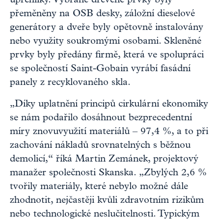
uprchlíky. Vybrané dřevěné prvky byly
přeměněny na OSB desky, záložní dieselové
generátory a dveře byly opětovně instalovány
nebo využity soukromými osobami. Skleněné
prvky byly předány firmě, která ve spolupráci
se společností Saint-Gobain vyrábí fasádní
panely z recyklovaného skla.
„Díky uplatnění principů cirkulární ekonomiky
se nám podařilo dosáhnout bezprecedentní
míry znovuvyužití materiálů – 97,4 %, a to při
zachování nákladů srovnatelných s běžnou
demolicí,“ říká Martin Zemánek, projektový
manažer společnosti Skanska. „Zbylých 2,6 %
tvořily materiály, které nebylo možné dále
zhodnotit, nejčastěji kvůli zdravotním rizikům
nebo technologické neslučitelnosti. Typickým