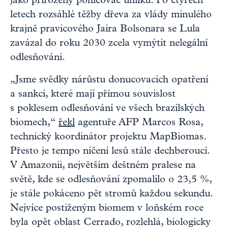
jako přirozený pohlcovač uhlíku. Po čtyřech
letech rozsáhlé těžby dřeva za vlády minulého
krajně pravicového Jaira Bolsonara se Lula
zavázal do roku 2030 zcela vymýtit nelegální
odlesňování.
„Jsme svědky nárůstu donucovacích opatření
a sankcí, které mají přímou souvislost
s poklesem odlesňování ve všech brazilských
biomech,“
řekl
agentuře AFP Marcos Rosa,
technický koordinátor projektu MapBiomas.
Přesto je tempo ničení lesů stále dechberoucí.
V Amazonii, největším deštném pralese na
světě, kde se odlesňování zpomalilo o 23,5 %,
je stále pokáceno pět stromů každou sekundu.
Nejvíce postiženým biomem v loňském roce
byla opět oblast Cerrado, rozlehlá, biologicky