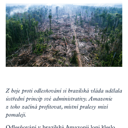
Z boje proti odlesňování si brazilská vláda udělala
ústřední princip své administrativy. Amazonie
z toho začíná profitovat, místní pralesy mizí
pomaleji.
Odlesňování v brazilské Amazonii loni kleslo